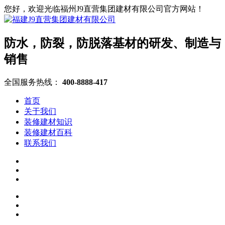
您好，欢迎光临福州J9直营集团建材有限公司官方网站！
防水，防裂，防脱落基材的研发、制造与
销售
全国服务热线：
400-8888-417
首页
关于我们
装修建材知识
装修建材百科
联系我们