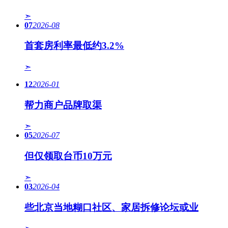
➣
07
2026-08
首套房利率最低约3.2%
➣
12
2026-01
帮力商户品牌取渠
➣
05
2026-07
但仅领取台币10万元
➣
03
2026-04
些北京当地糊口社区、家居拆修论坛或业