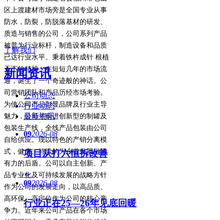
区上渡建材市场旁是全国专业从事
防水，防裂，防脱落基材的研发、
质造与销售的公司，公司系列产品
被普为行业标杆，制造设备和品质
了解我们
已达行业水平。秉着铁杵成针 根植
天下的精神，在短短几年的市场流
新闻资讯
通，诞生了一个奇迹般的神话。公
司营销团队和产品历经市场考验。
公司动态
为使公司产品彰显品牌及行业主导
行业动态
最新资讯
魅力，公司并购进创新型的制罐及
包装生产线，全线产品包装由公司
09
2026-08
自给供应。现以特色的产销分离模
式，健康、持续的为企业发展做强
项目从打六恒拆改善
有力的后盾。公司以自主创新、产
➣
品专业化及可持续发展的战略方针
09
2026-08
作为公司的发展走向，以高品质、
高环保、高定位作为公司的核心竞
行业正在25—26年见底回暖
争力。近年来公司产品在各个市场